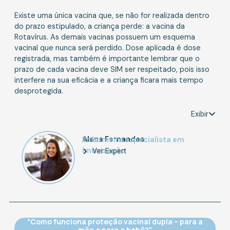
Existe uma única vacina que, se não for realizada dentro
do prazo estipulado, a criança perde: a vacina da
Rotavírus. As demais vacinas possuem um esquema
vacinal que nunca será perdido. Dose aplicada é dose
registrada, mas também é importante lembrar que o
prazo de cada vacina deve SIM ser respeitado, pois isso
interfere na sua eficácia e a criança ficara mais tempo
desprotegida.
Exibir
Alana Fernandes
Enfermeira especialista em
Imunização
Ver Expert
"Como funciona proteção vacinal dupla – para a
mãe e para o bebê?"