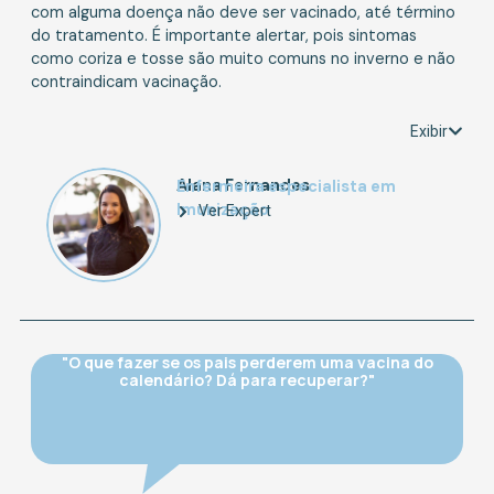
com alguma doença não deve ser vacinado, até término
do tratamento. É importante alertar, pois sintomas
como coriza e tosse são muito comuns no inverno e não
contraindicam vacinação.
Exibir
Alana Fernandes
Enfermeira especialista em
Imunização
Ver Expert
"O que fazer se os pais perderem uma vacina do
calendário? Dá para recuperar?"