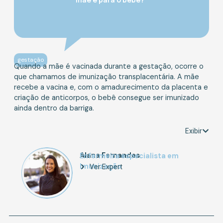
gestação
Quando a mãe é vacinada durante a gestação, ocorre o
que chamamos de imunização transplacentária. A mãe
recebe a vacina e, com o amadurecimento da placenta e
criação de anticorpos, o bebê consegue ser imunizado
ainda dentro da barriga.
Exibir
Alana Fernandes
Enfermeira especialista em
Imunização
Ver Expert