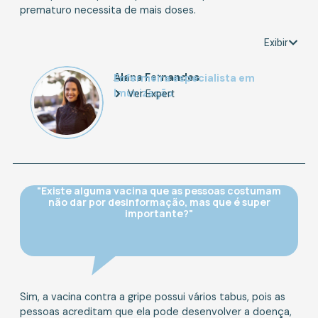
prematuro necessita de mais doses.
Exibir
Alana Fernandes
Enfermeira especialista em
Imunização
Ver Expert
"Existe alguma vacina que as pessoas costumam
não dar por desinformação, mas que é super
importante?"
Sim, a vacina contra a gripe possui vários tabus, pois as
pessoas acreditam que ela pode desenvolver a doença,