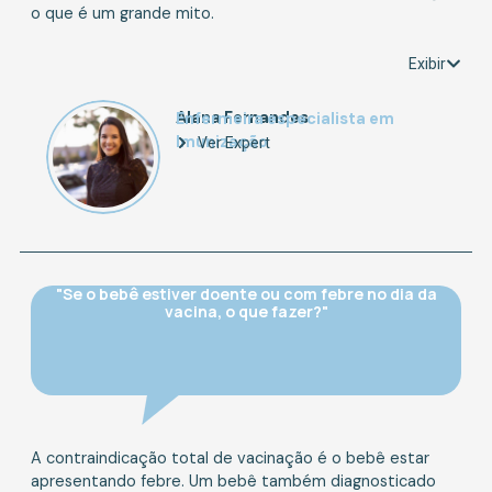
o que é um grande mito.
Exibir
Alana Fernandes
Enfermeira especialista em
Imunização
Ver Expert
"Se o bebê estiver doente ou com febre no dia da
vacina, o que fazer?"
A contraindicação total de vacinação é o bebê estar
apresentando febre. Um bebê também diagnosticado