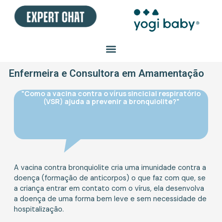
Ir
para
o
conteúdo
Enfermeira e Consultora em Amamentação
"Como a vacina contra o vírus sincicial respiratório
(VSR) ajuda a prevenir a bronquiolite?"
A vacina contra bronquiolite cria uma imunidade contra a
doença (formação de anticorpos) o que faz com que, se
a criança entrar em contato com o vírus, ela desenvolva
a doença de uma forma bem leve e sem necessidade de
hospitalização.