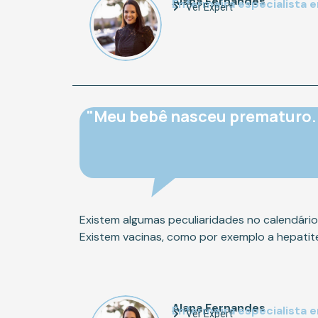
Alana Fernandes
Enfermeira especialista 
Ver Expert
"Meu bebê nasceu prematuro. 
Existem algumas peculiaridades no calendári
Existem vacinas, como por exemplo a hepatit
Alana Fernandes
Enfermeira especialista 
Ver Expert