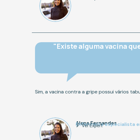
"Existe alguma vacina qu
Sim, a vacina contra a gripe possui vários t
Alana Fernandes
Enfermeira especialista 
Ver Expert