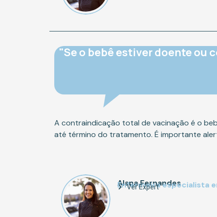
"Se o bebê estiver doente ou c
A contraindicação total de vacinação é o b
até término do tratamento. É importante aler
Alana Fernandes
Enfermeira especialista 
Ver Expert