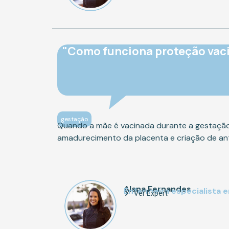
"Como funciona proteção vacin
gestação
Quando a mãe é vacinada durante a gestação
amadurecimento da placenta e criação de ant
Alana Fernandes
Enfermeira especialista 
Ver Expert