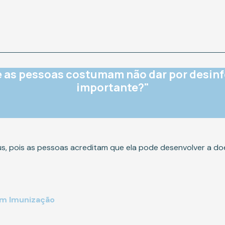
e as pessoas costumam não dar por desin
importante?"
abus, pois as pessoas acreditam que ela pode desenvolver a d
em Imunização