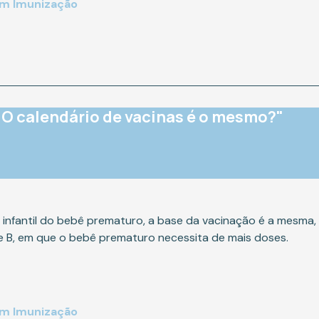
em Imunização
O calendário de vacinas é o mesmo?"
o infantil do bebê prematuro, a base da vacinação é a mesma
e B, em que o bebê prematuro necessita de mais doses.
em Imunização