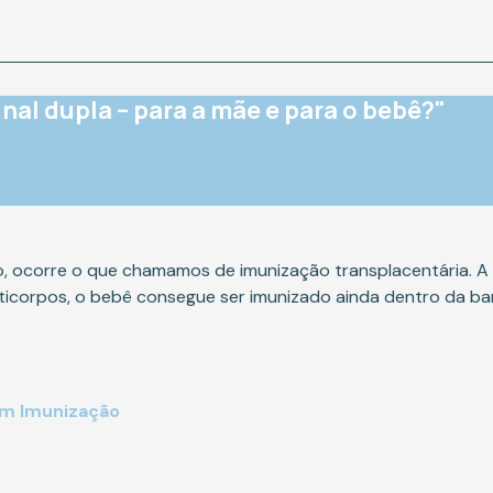
al dupla – para a mãe e para o bebê?"
, ocorre o que chamamos de imunização transplacentária. A 
icorpos, o bebê consegue ser imunizado ainda dentro da bar
em Imunização