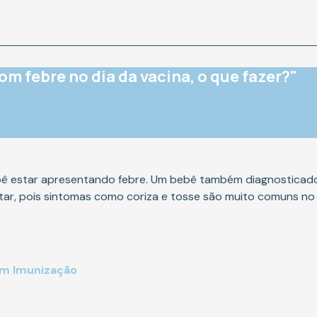
om febre no dia da vacina, o que fazer?"
ebê estar apresentando febre. Um bebê também diagnosticad
tar, pois sintomas como coriza e tosse são muito comuns no
em Imunização