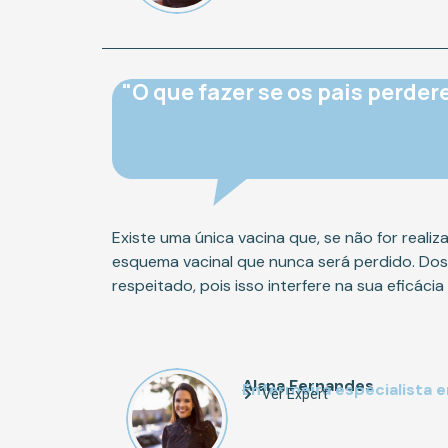
"O que fazer se os pais perde
Existe uma única vacina que, se não for reali
esquema vacinal que nunca será perdido. Dos
respeitado, pois isso interfere na sua eficáci
Alana Fernandes
Enfermeira especialista 
Ver Expert