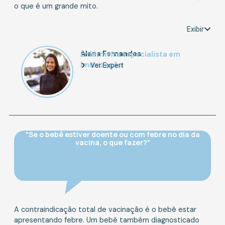
o que é um grande mito.
Exibir
Alana Fernandes
Enfermeira especialista em
Imunização
Ver Expert
"Se o bebê estiver doente ou com febre no dia da
vacina, o que fazer?"
A contraindicação total de vacinação é o bebê estar
apresentando febre. Um bebê também diagnosticado