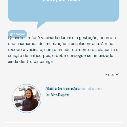
gestação
Quando a mãe é vacinada durante a gestação, ocorre o
que chamamos de imunização transplacentária. A mãe
recebe a vacina e, com o amadurecimento da placenta e
criação de anticorpos, o bebê consegue ser imunizado
ainda dentro da barriga.
Exibir
Alana Fernandes
Enfermeira especialista em
Imunização
Ver Expert