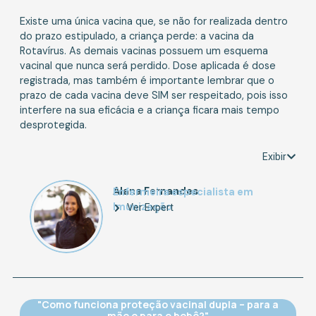
Existe uma única vacina que, se não for realizada dentro
do prazo estipulado, a criança perde: a vacina da
Rotavírus. As demais vacinas possuem um esquema
vacinal que nunca será perdido. Dose aplicada é dose
registrada, mas também é importante lembrar que o
prazo de cada vacina deve SIM ser respeitado, pois isso
interfere na sua eficácia e a criança ficara mais tempo
desprotegida.
Exibir
Alana Fernandes
Enfermeira especialista em
Imunização
Ver Expert
"Como funciona proteção vacinal dupla – para a
mãe e para o bebê?"