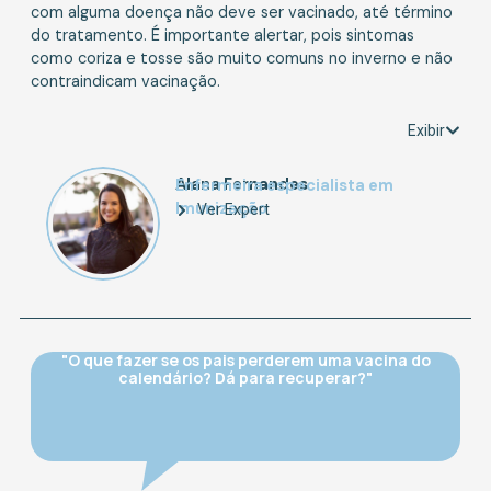
com alguma doença não deve ser vacinado, até término
do tratamento. É importante alertar, pois sintomas
como coriza e tosse são muito comuns no inverno e não
contraindicam vacinação.
Exibir
Alana Fernandes
Enfermeira especialista em
Imunização
Ver Expert
"O que fazer se os pais perderem uma vacina do
calendário? Dá para recuperar?"