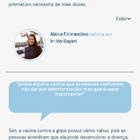
prematuro necessita de mais doses.
Exibir
Alana Fernandes
Enfermeira especialista em
Imunização
Ver Expert
"Existe alguma vacina que as pessoas costumam
não dar por desinformação, mas que é super
importante?"
Sim, a vacina contra a gripe possui vários tabus, pois as
pessoas acreditam que ela pode desenvolver a doença,