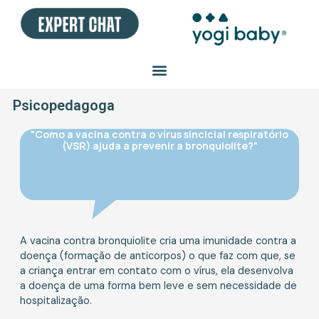
Ir
para
o
conteúdo
Psicopedagoga
"Como a vacina contra o vírus sincicial respiratório
(VSR) ajuda a prevenir a bronquiolite?"
A vacina contra bronquiolite cria uma imunidade contra a
doença (formação de anticorpos) o que faz com que, se
a criança entrar em contato com o vírus, ela desenvolva
a doença de uma forma bem leve e sem necessidade de
hospitalização.