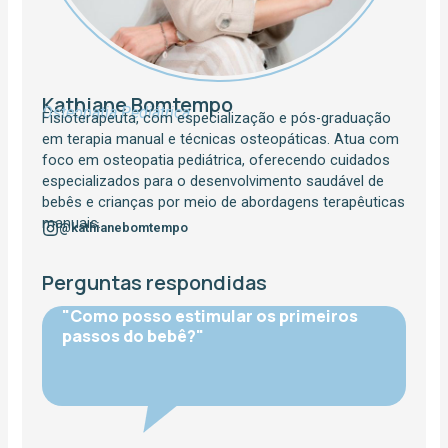
Kathiane Bomtempo
Osteopatia Pediátrica
Fisioterapeuta, com especialização e pós-graduação
em terapia manual e técnicas osteopáticas. Atua com
foco em osteopatia pediátrica, oferecendo cuidados
especializados para o desenvolvimento saudável de
bebês e crianças por meio de abordagens terapêuticas
manuais.
@kathianebomtempo
Perguntas respondidas
"Como posso estimular os primeiros
passos do bebê?"