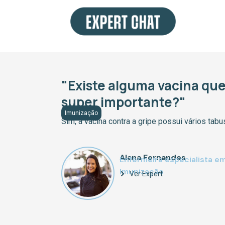
Ir
para
o
conteúdo
"Existe alguma vacina qu
super importante?"
Imunização
Sim, a vacina contra a gripe possui vários ta
Alana Fernandes
Enfermeira especialista e
Imunização
Ver Expert