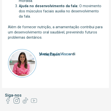
mordida.
Ajuda no desenvolvimento da fala:
O movimento
dos músculos faciais auxilia no desenvolvimento
da fala.
Além de fornecer nutrição, a amamentação contribui para
um desenvolvimento oral saudável, prevenindo futuros
problemas dentários.
Maria Paula Viscardi
Cirurgiã-dentista
Ver Expert
Siga-nos