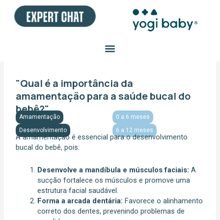
Ir
para
o
conteúdo
"Qual é a importância da
amamentação para a saúde bucal do
bebê?"
Amamentação
0 a 6 meses
Desenvolvimento
6 a 12 meses
A amamentação é essencial para o desenvolvimento
bucal do bebê, pois:
Desenvolve a mandíbula e músculos faciais:
A
sucção fortalece os músculos e promove uma
estrutura facial saudável.
Forma a arcada dentária:
Favorece o alinhamento
correto dos dentes, prevenindo problemas de