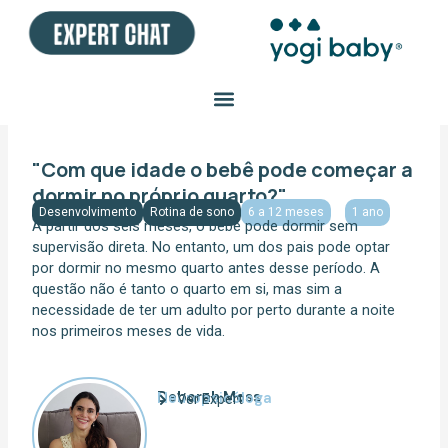
Ir
para
o
conteúdo
"Com que idade o bebê pode começar a
dormir no próprio quarto?"
Desenvolvimento
Rotina de sono
6 a 12 meses
1 ano
A partir dos seis meses, o bebê pode dormir sem
supervisão direta. No entanto, um dos pais pode optar
por dormir no mesmo quarto antes desse período. A
questão não é tanto o quarto em si, mas sim a
necessidade de ter um adulto por perto durante a noite
nos primeiros meses de vida.
Deborah Moss
Neuropsicóloga
Ver Expert