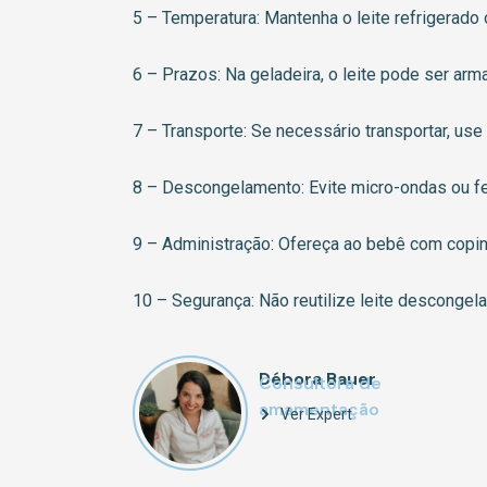
5 – Temperatura: Mantenha o leite refrigerad
6 – Prazos: Na geladeira, o leite pode ser ar
7 – Transporte: Se necessário transportar, use
8 – Descongelamento: Evite micro-ondas ou fe
9 – Administração: Ofereça ao bebê com copinh
10 – Segurança: Não reutilize leite descongela
Débora Bauer
Consultora de
amamentação
Ver Expert