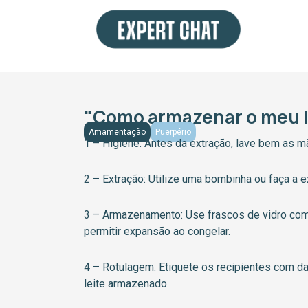
Ir
para
o
conteúdo
"Como armazenar o meu l
Amamentação
Puerpério
1 – Higiene: Antes da extração, lave bem as mã
2 – Extração: Utilize uma bombinha ou faça a
3 – Armazenamento: Use frascos de vidro com 
permitir expansão ao congelar.
4 – Rotulagem: Etiquete os recipientes com data
leite armazenado.