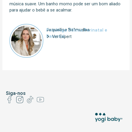
música suave. Um banho morno pode ser um bom aliado
para ajudar o bebê a se acalmar.
Jaqueline Belmudes
Psicóloga Clínica Perinatal e
Parental
Ver Expert
Siga-nos