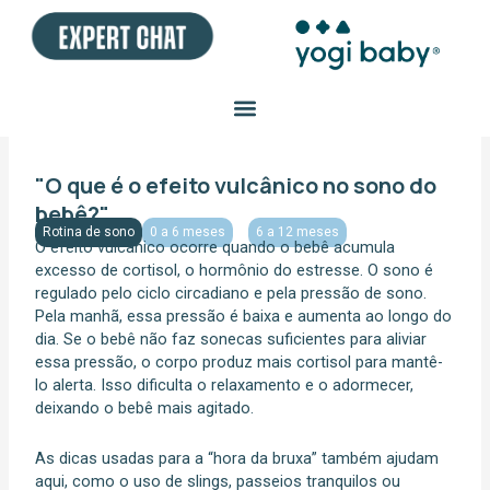
Ir
para
o
conteúdo
"O que é o efeito vulcânico no sono do
bebê?"
Rotina de sono
0 a 6 meses
6 a 12 meses
O efeito vulcânico ocorre quando o bebê acumula
excesso de cortisol, o hormônio do estresse. O sono é
regulado pelo ciclo circadiano e pela pressão de sono.
Pela manhã, essa pressão é baixa e aumenta ao longo do
dia. Se o bebê não faz sonecas suficientes para aliviar
essa pressão, o corpo produz mais cortisol para mantê-
lo alerta. Isso dificulta o relaxamento e o adormecer,
deixando o bebê mais agitado.
As dicas usadas para a “hora da bruxa” também ajudam
aqui, como o uso de slings, passeios tranquilos ou