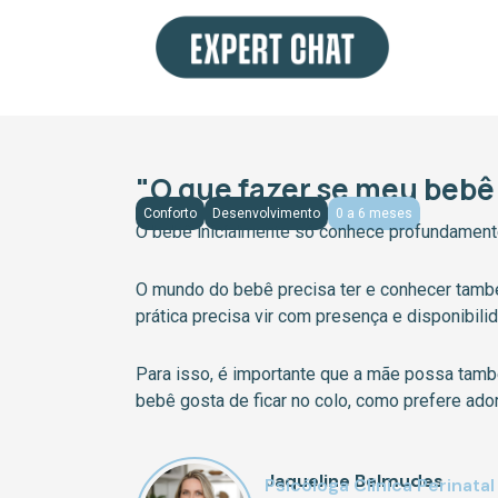
Ir
para
o
conteúdo
"O que fazer se meu bebê
Conforto
Desenvolvimento
0 a 6 meses
O bebê inicialmente só conhece profundamente 
O mundo do bebê precisa ter e conhecer também
prática precisa vir com presença e disponibili
Para isso, é importante que a mãe possa tam
bebê gosta de ficar no colo, como prefere ado
Jaqueline Belmudes
Psicóloga Clínica Perinatal