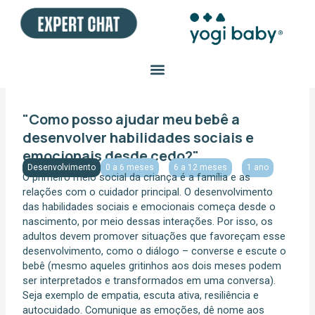
Ir
para
o
conteúdo
"Como posso ajudar meu bebê a
desenvolver habilidades sociais e
emocionais desde cedo?"
Desenvolvimento
0 a 6 meses
6 a 12 meses
1 ano
O primeiro meio social da criança é a família e as
relações com o cuidador principal. O desenvolvimento
das habilidades sociais e emocionais começa desde o
nascimento, por meio dessas interações. Por isso, os
adultos devem promover situações que favoreçam esse
desenvolvimento, como o diálogo – converse e escute o
bebê (mesmo aqueles gritinhos aos dois meses podem
ser interpretados e transformados em uma conversa).
Seja exemplo de empatia, escuta ativa, resiliência e
autocuidado. Comunique as emoções, dê nome aos