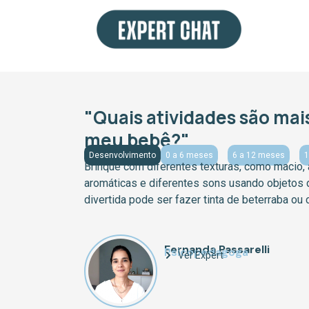
Ir
para
o
conteúdo
"Quais atividades são ma
meu bebê?"
Desenvolvimento
0 a 6 meses
6 a 12 meses
1
Brinque com diferentes texturas, como macio, á
aromáticas e diferentes sons usando objetos 
divertida pode ser fazer tinta de beterraba ou 
Fernanda Passarelli
Psicopedagoga
Ver Expert