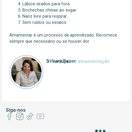
Lábios virados para fora.
Bochechas cheias ao sugar.
Nariz livre para respirar.
Sem ruídos ou estalos.
Amamentar é um processo de aprendizado. Recomece
sempre que necessário ou se houver dor.
Débora Bauer
Consultora de amamentação
Ver Expert
Siga-nos