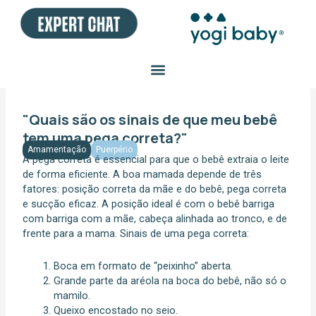
Ir
para
o
conteúdo
"Quais são os sinais de que meu bebê
tem uma pega correta?"
Amamentação
Puerpério
A pega correta é essencial para que o bebê extraia o leite
de forma eficiente. A boa mamada depende de três
fatores: posição correta da mãe e do bebê, pega correta
e sucção eficaz. A posição ideal é com o bebê barriga
com barriga com a mãe, cabeça alinhada ao tronco, e de
frente para a mama. Sinais de uma pega correta:
Boca em formato de “peixinho” aberta.
Grande parte da aréola na boca do bebê, não só o
mamilo.
Queixo encostado no seio.