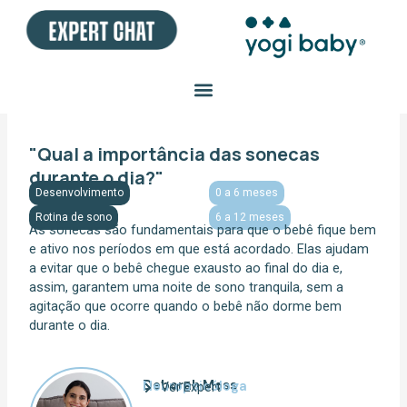
Ir
para
o
conteúdo
"Qual a importância das sonecas
durante o dia?"
Desenvolvimento
0 a 6 meses
Rotina de sono
6 a 12 meses
As sonecas são fundamentais para que o bebê fique bem
e ativo nos períodos em que está acordado. Elas ajudam
a evitar que o bebê chegue exausto ao final do dia e,
assim, garantem uma noite de sono tranquila, sem a
agitação que ocorre quando o bebê não dorme bem
durante o dia.
Deborah Moss
Neuropsicóloga
Ver Expert