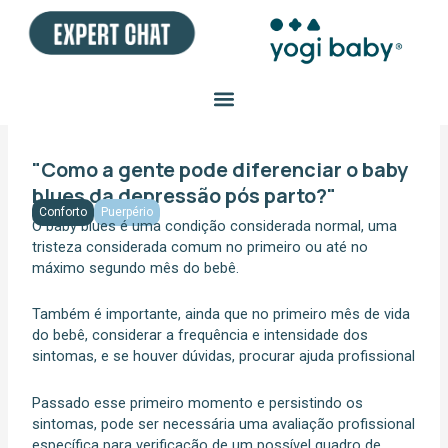
Ir
para
o
conteúdo
"Como a gente pode diferenciar o baby
blues da depressão pós parto?"
Conforto
Puerpério
O baby blues é uma condição considerada normal, uma
tristeza considerada comum no primeiro ou até no
máximo segundo mês do bebê.
Também é importante, ainda que no primeiro mês de vida
do bebê, considerar a frequência e intensidade dos
sintomas, e se houver dúvidas, procurar ajuda profissional
Passado esse primeiro momento e persistindo os
sintomas, pode ser necessária uma avaliação profissional
específica para verificação de um possível quadro de